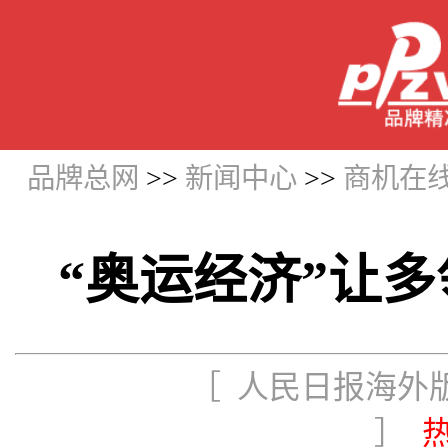
品牌总网
>>
新闻中心
>>
商机在
“奥运经济”让
［ 人民日报海外版 
］