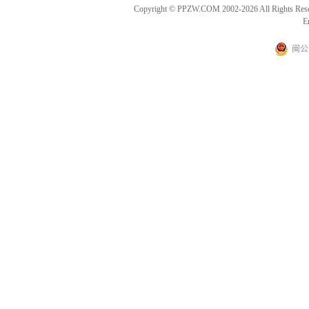
Copyright © PPZW.COM 2002-2026 All Rights Res
E
闽公网