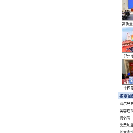
高质量
系列
泸州
表达 
十四
议
招商加
海尔兄
美容连
情侣爱
免费加
创意家饰