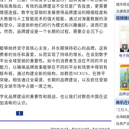
新消费
城市商
陆铭逸指出，有效的品牌建设不仅仅是广告投放，更需要
古建夜游
情感连接。数字化营销的发展使得品牌建设的精细程度和
视频推
大数据与人工智能技术的强大赋能，通过对海量数据的深
标受众，深度剖析他们的行为模式和兴趣偏好，进而打造
。然而，品牌建设是一个长期的过程，需要企业沉下心
能够始终坚守其核心主张，并长期保持初心的品牌。这些
费者的信任和喜爱，从而实现了持续的增长。在谈到数字
电子
平台全域营销的重要性。如今的消费者生活在不同的平台
与上
能力，以确保品牌故事能够在不同的平台和场景中得到有
极布局，通过构建全新的结构，如群邑NEXUS，在跨平
突破。相信通过全渠道、长期的品牌建设，以及抓住营销
在全球市场中占据一席之地。
品牌
字化品牌建设的重要性和挑战，也让我们对群邑中国在这
国）
商机在
加清晰的认识。
“三亿人
1
海”：
出海秘
发展创
的全球
玩具产业