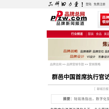
登陆
免费注册
行业频道
服装
食品
美
品牌总网
>>
品牌营销专题
>>
营销策略
群邑中国首席执行官访
［ 聊城日报 
摘要：
陆铭逸指出，数字化