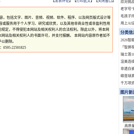
.
【
发表评论
】【
打印此文
】【
关闭窗口
】
地？
应对挑战
拓市场
老字号“
依赖症
毛孩子
所有内容，包括文字、图片、音频、视频、软件、程序、以及网页版式设计等
用上AI
内容或服务用于个人学习、研究或欣赏，以及其他非商业性或非盈利性用
的规定，不得侵犯本网站及相关权利人的合法权利。除此以外，将本网
火了！
分类信
本网站及相关权利人的书面许可，并支付报酬。 本网站内容原作者如不
订单
2026
予以删除。
家？
「智屏
5-22501825
开启OT
瑞士莲1
定制熊
渲美连
定参与
非遗白
杆！
旅202
碳音球真
礼盒即
科学拆
千万项
道，重
度影响
图片新
化服务商
高质
史性成