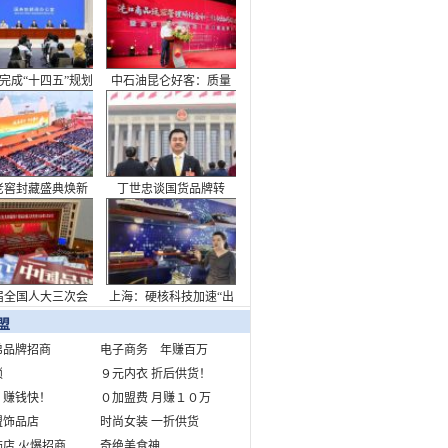
看中国答卷
完成“十四五”规划
中石油昆仑好客：质量
主题新闻发布会
筑强根基，非油业务迈
向新高度
老窖封藏盛典焕新
丁世忠谈国货品牌转
致敬浓香出海110周
型：承担起消费升级需
年
求重任
届全国人大三次会
上海：硬核科技加速“出
开幕会在京举行
海”布局
盟
弟品牌招商
电子商务 年赚百万
锁
９元内衣 折后供货！
 赚钱快！
０加盟费 月赚１０万
盟饰品店
时尚女装 一折供货
店 火爆招商
奇绝美食神