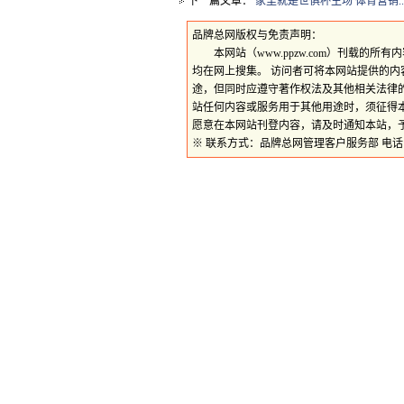
下一篇文章：
家里就是世俱杯主场 体育营销..
品牌总网版权与免责声明：
本网站（www.ppzw.com）刊载的
均在网上搜集。 访问者可将本网站提供的
途，但同时应遵守著作权法及其他相关法律
站任何内容或服务用于其他用途时，须征得
愿意在本网站刊登内容，请及时通知本站，
※ 联系方式：品牌总网管理客户服务部 电话：059