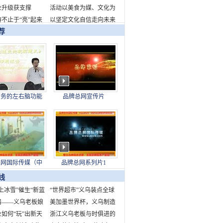
业升级获支撑
千瓦时
新品牌标识发布
活动以美食为媒、文化为
不止于“亮”起来
桥，全面展现了成都的城
以坚定文化自信走向未来
荐
市魅力与生活美学
——写在故宫博物院建院
百年之际
商务的左右脑功能
品牌总网宣传片
下身结构对制造业
的现实意义
总网国际传媒（中
品牌总网系列片1
股份发展有限公司
线
上冰雪”催生“新蓝
“世界超市”义乌装点全球
中国为世界冰雪产业
器——义乌老板娘
快乐节庆
美加墨世界杯，义乌制造
造新机遇
市场故事
如何“玩”出新天
来了！
浙江义乌老板与时俱进的