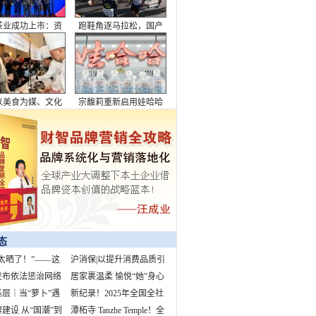
茶业成功上市：资
跑鞋角逐马拉松，国产
潮下的品牌突围与
品牌上桌
行业破局
以美食为媒、文化
宗馥莉重新启用娃哈哈
，全面展现了成都
市魅力与生活美学
态
太晒了！”——这
沪消保|以提升消费品质引
3%的孩子都听过
发布依法惩治网络
领美好生活
居家裹温柔 愉悦“她”身心
案例 “柴怼怼”
层｜当“萝卜”遇
新纪录！2025年全国全社
早高峰
建设 从“国潮”到
会用电量预计首超10万亿
潭柘寺 Tanzhe Temple！全