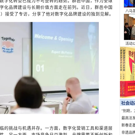
数字化转型已成为不可逆转的趋势。群邑中国，作为全球
字化品牌建设与长期价值方面走在前列。近日，群邑中国
八马
e（陆铭逸）接受了专访，分享了他对数字化品牌建设的独到见解。
本浪
活动
为桥
的城
社会动
“别跑，
句话，7
最高法
暴力典型
新春走基
临的挑战与机遇并存。一方面，数字化营销工具和渠道层
上北京
非遗品牌
性，另一方面，市场竞争日益激烈，品牌需要不断创新和