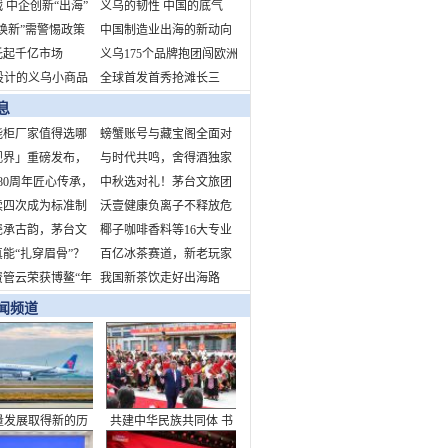
 中企创新“出海”
生意经：在大数据里觅商
义乌的韧性 中国的底气
焕新”需警惕政策
机
中国制造业出海的新动向
与文化空心化
托起千亿市场
新挑战新机遇
义乌175个品牌抱团闯欧洲
设计的义乌小商品
全球首发首秀抢滩长三
蛇年开市吸引海外
角 拥抱中国消费新机遇
息
智能柜厂家值得选哪
螃蟹账号与藏宝阁全面对
视界」重磅发布，
比
与时代共鸣，舍得酒独家
T营销新纪元
80周年匠心传承，
冠名“时代人物致敬盛
中秋选对礼！茅台文旅团
猫巧克力献礼中国
续四次成为标准制
典”，诠释当代舍得精神
圆季礼盒：品牌硬、工艺
沃壹健康负离子不释放危
单位！引领行业标
瓷承古韵，茅台文
精、心意足
害健康的臭氧、正离子，
椰子咖啡香料等16大专业
5年中秋团圆季文创
能“扎穿眉骨”？
不形成静电场
展区！
百亿冰茶赛道，新老玩家
将亮相——以器载
解运动损伤谣言
资管云荣获博鳌“年
争锋
我国新茶饮走好出海路
构节日文化新内涵
力不动产资管数字
闻频道
”
量发展取得新的历
共建中华民族共同体 书
就——从“十四五”
写美丽西藏新篇章