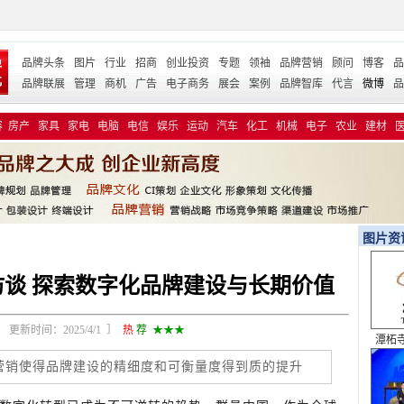
品牌头条
图片
行业
招商
创业投资
专题
领袖
品牌营销
顾问
博客
品
品牌联展
管理
商机
广告
电子商务
展会
案例
品牌智库
代言
微博
品
容
房产
家具
家电
电脑
电信
娱乐
运动
汽车
化工
机械
电子
农业
建材
图片资
谈 探索数字化品牌建设与长期价值
更新时间：2025/4/1 ］
热
荐
★★★
潭柘寺 
全
营销使得品牌建设的精细度和可衡量度得到质的提升