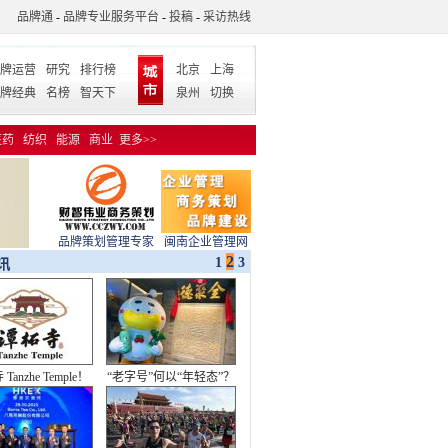
品牌通
-
品牌专业服务平台
-
投稿
-
采访热线
牌运营
研究
排行榜
北京
上海
牌经典
名榜
智天下
泉州
切换
医药
纺织
能源
商业
更多>>
品牌策划管理专家
闽南企业管理网
2
1
3
讯
Tanzhe Temple！
“老字号”何以“年轻态”？
新品牌标识发布