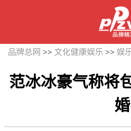
品牌总网
>>
文化健康娱乐
>>
娱
范冰冰豪气称将
婚