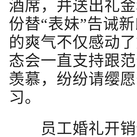
酒席，并送出礼金
份替“表妹”告诫
的爽气不仅感动了
态会一直支持跟范
羡慕，纷纷请缨愿
习。
员工婚礼开销