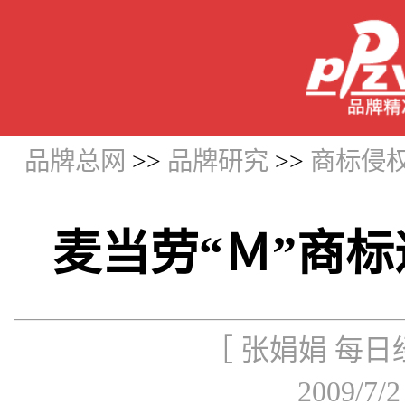
品牌总网
>>
品牌研究
>>
商标侵
麦当劳“Ｍ”商
［ 张娟娟 每
2009/7