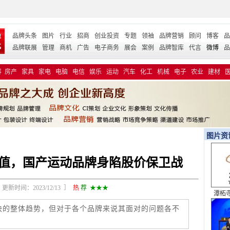
品牌头条
图片
行业
招商
创业投资
专题
领袖
品牌营销
顾问
博客
品
品牌联展
管理
商机
广告
电子商务
展会
案例
品牌智库
代言
微博
品
容
房产
家具
家电
电脑
电信
娱乐
运动
汽车
化工
机械
电子
农业
建材
图片资
值，国产运动品牌身陷股价保卫战
新时间：2023/12/13 ］
热
荐
★★★
潭柘寺 
全
板块的整体趋势，但对于各个品牌来说其面对的问题各不