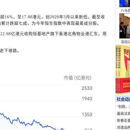
八马
16%，至17.88港元，创2020年3月以来新低。截至收
本浪
年内累计跌超七成，为今年恒生指数中表现最差成分股。
拟22.08亿港元收购恒基地产旗下香港北角物业港汇东，用
活动
为桥
走下坡路。
的城
社会动
“别跑，
句话，7
最高法
暴力典型
新春走基
上北京
非遗品牌