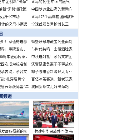
 中企创新“出海”
生意经：在大数据里觅商
义乌的韧性 中国的底气
焕新”需警惕政策
机
中国制造业出海的新动向
与文化空心化
托起千亿市场
新挑战新机遇
义乌175个品牌抱团闯欧洲
设计的义乌小商品
全球首发首秀抢滩长三
蛇年开市吸引海外
角 拥抱中国消费新机遇
息
智能柜厂家值得选哪
螃蟹账号与藏宝阁全面对
视界」重磅发布，
比
与时代共鸣，舍得酒独家
T营销新纪元
80周年匠心传承，
冠名“时代人物致敬盛
中秋选对礼！茅台文旅团
猫巧克力献礼中国
续四次成为标准制
典”，诠释当代舍得精神
圆季礼盒：品牌硬、工艺
沃壹健康负离子不释放危
单位！引领行业标
瓷承古韵，茅台文
精、心意足
害健康的臭氧、正离子，
椰子咖啡香料等16大专业
5年中秋团圆季文创
能“扎穿眉骨”？
不形成静电场
展区！
百亿冰茶赛道，新老玩家
将亮相——以器载
解运动损伤谣言
资管云荣获博鳌“年
争锋
我国新茶饮走好出海路
构节日文化新内涵
力不动产资管数字
闻频道
”
量发展取得新的历
共建中华民族共同体 书
就——从“十四五”
写美丽西藏新篇章