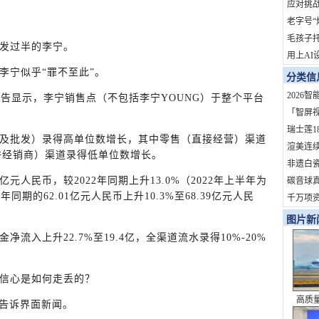
地？
应对挑战
拓市场
老字号“
依赖症
毛孩子
发过半的李宁。
用上AI
李宁似乎“罪不至此”。
火了！
分类信
订单
2026
公告显示，李宁销售点（不包括李宁YOUNG）于整个平台
家？
「智屏
开启OT
瑞士莲1
及批发）录得高单位数增长，其中零售（直接经营）渠道
定制熊
渲美连
特许经销商）渠道录得低单位数增长。
定参与
非遗白
亿元人民币，较2022年同期上升13.0%（2022年上半年为
杆！
旅202
碳音球真
年同期的62.01亿元人民币上升10.3%至68.39亿元人民
礼盒即
科学拆
千万项
道，重
度影响
图片新
化服务商
流入上升22.7%至19.4亿，全渠道流水录得10%-20%
信心是如何走丢的？
高质
师告诉界面新闻。
史性成