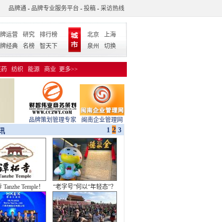
品牌通
-
品牌专业服务平台
-
投稿
-
采访热线
牌运营
研究
排行榜
北京
上海
牌经典
名榜
智天下
泉州
切换
医药
纺织
能源
商业
更多>>
品牌策划管理专家
闽南企业管理网
2
1
3
讯
Tanzhe Temple！
“老字号”何以“年轻态”？
新品牌标识发布