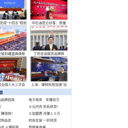
看中国答卷
完成“十四五”规划
中石油昆仑好客：质量
主题新闻发布会
筑强根基，非油业务迈
向新高度
老窖封藏盛典焕新
丁世忠谈国货品牌转
致敬浓香出海110周
型：承担起消费升级需
年
求重任
届全国人大三次会
上海：硬核科技加速“出
开幕会在京举行
海”布局
盟
弟品牌招商
电子商务 年赚百万
锁
９元内衣 折后供货！
 赚钱快！
０加盟费 月赚１０万
盟饰品店
时尚女装 一折供货
店 火爆招商
奇绝美食神