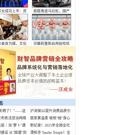
茶业成功上市：资
跑鞋角逐马拉松，国产
潮下的品牌突围与
品牌上桌
行业破局
以美食为媒、文化
宗馥莉重新启用娃哈哈
，全面展现了成都
市魅力与生活美学
态
太晒了！”——这
沪消保|以提升消费品质引
3%的孩子都听过
发布依法惩治网络
领美好生活
居家裹温柔 愉悦“她”身心
案例 “柴怼怼”
层｜当“萝卜”遇
新纪录！2025年全国全社
早高峰
建设 从“国潮”到
会用电量预计首超10万亿
潭柘寺 Tanzhe Temple！全