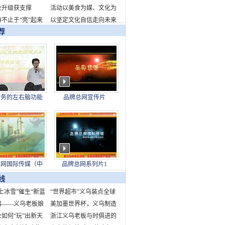
业升级获支撑
千瓦时
新品牌标识发布
活动以美食为媒、文化为
不止于“亮”起来
桥，全面展现了成都的城
以坚定文化自信走向未来
荐
市魅力与生活美学
——写在故宫博物院建院
百年之际
商务的左右脑功能
品牌总网宣传片
下身结构对制造业
的现实意义
总网国际传媒（中
品牌总网系列片1
股份发展有限公司
线
上冰雪”催生“新蓝
“世界超市”义乌装点全球
中国为世界冰雪产业
器——义乌老板娘
快乐节庆
美加墨世界杯，义乌制造
造新机遇
市场故事
如何“玩”出新天
来了！
浙江义乌老板与时俱进的