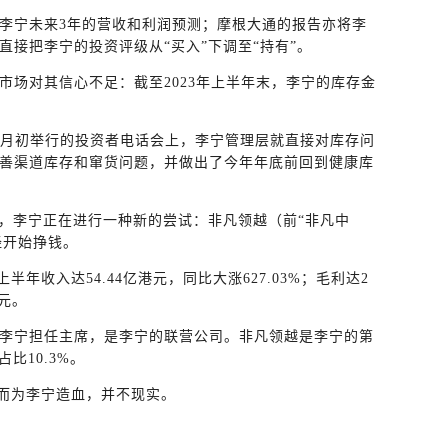
李宁未来3年的营收和利润预测；摩根大通的报告亦将李
接把李宁的投资评级从“买入”下调至“持有”。
市场对其信心不足：截至2023年上半年末，李宁的库存金
1月初举行的投资者电话会上，李宁管理层就直接对库存问
善渠道库存和窜货问题，并做出了今年年底前回到健康库
下，李宁正在进行一种新的尝试：非凡领越（前“非凡中
已经开始挣钱。
上半年收入达54.44亿港元，同比大涨627.03%；毛利达2
港元。
李宁担任主席，是李宁的联营公司。非凡领越是李宁的第
比10.3%。
、进而为李宁造血，并不现实。