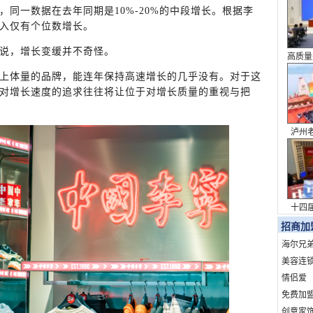
同一数据在去年同期是10%-20%的中段增长。根据李
入仅有个位数增长。
说，增长变缓并不奇怪。
高质量
系列
上体量的品牌，能连年保持高速增长的几乎没有。对于这
对增长速度的追求往往将让位于对增长质量的重视与把
泸州
表达 
十四
议
招商加
海尔兄
美容连
情侣爱
免费加
创意家饰