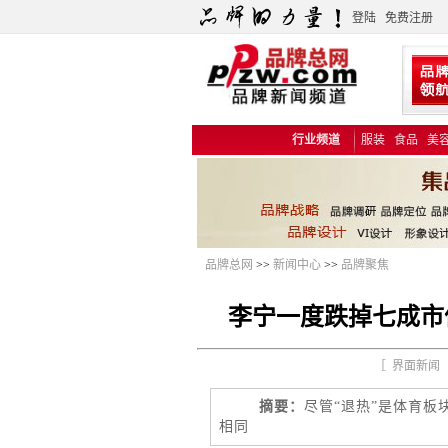
登陆
免费注册
行业频道
服装
食品
美
品牌总网
>>
新闻中心
>>
品牌聚焦
李宁一度跌掉七成市
［ 界面新闻 更
摘要：
尽管“退热”是体育
相同