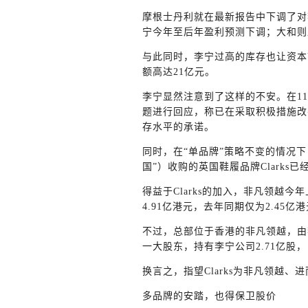
摩根士丹利就在最新报告中下调了对
宁今年至后年盈利预测下调；大和则直
与此同时，李宁过高的库存也让资本
额高达21亿元。
李宁显然注意到了这样的不安。在1
题进行回应，称已在采取积极措施改
存水平的承诺。
同时，在“单品牌”策略不变的情况
国”）收购的英国鞋履品牌Clarks
得益于Clarks的加入，非凡领越今年
4.91亿港元，去年同期仅为2.45亿
不过，总部位于香港的非凡领越，由
一大股东，持有李宁公司2.71亿股，占
换言之，指望Clarks为非凡领越
多品牌的安踏，也得保卫股价