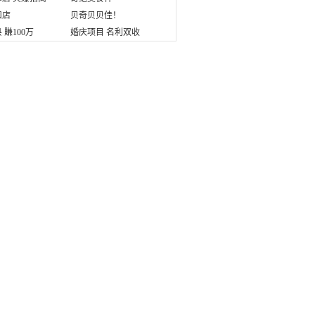
扣店
贝奇贝贝佳！
 賺100万
婚庆项目 名利双收