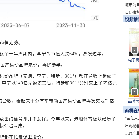
新消费
城市商
古建夜游
视频推
市值走势。
月30日这个一年周期内，李宁的市值大跌64%，蒸发过半。
电子
数国产运动品牌来说，喜忧参半。
与上
运动品牌（安踏、李宁、特步、361°）都在营收上延续了
，李宁以140亿元紧随其后，特步和361°分别交上了65亿元
元的营收，看起来十分有望带领国产运动品牌再次突破千亿
品牌
国）
商机在
“三亿人
放出的信号却并不友好。今年以来，港股体育板块经历了
跳水”超两成。
海”：
出海秘
发展创
的全球
玩具产业
牌都在忙着保卫股价。