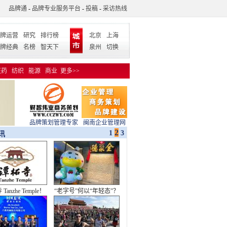
品牌通
-
品牌专业服务平台
-
投稿
-
采访热线
牌运营
研究
排行榜
北京
上海
牌经典
名榜
智天下
泉州
切换
医药
纺织
能源
商业
更多>>
品牌策划管理专家
闽南企业管理网
2
1
3
讯
Tanzhe Temple！
“老字号”何以“年轻态”？
新品牌标识发布