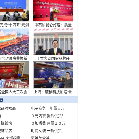
看中国答卷
完成“十四五”规划
中石油昆仑好客：质量
主题新闻发布会
筑强根基，非油业务迈
向新高度
老窖封藏盛典焕新
丁世忠谈国货品牌转
致敬浓香出海110周
型：承担起消费升级需
年
求重任
届全国人大三次会
上海：硬核科技加速“出
开幕会在京举行
海”布局
盟
弟品牌招商
电子商务 年赚百万
锁
９元内衣 折后供货！
 赚钱快！
０加盟费 月赚１０万
盟饰品店
时尚女装 一折供货
店 火爆招商
奇绝美食神