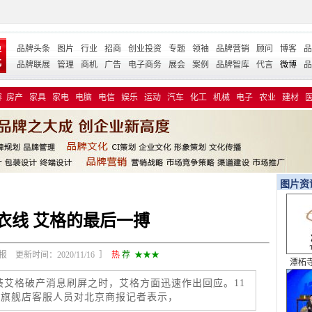
品牌头条
图片
行业
招商
创业投资
专题
领袖
品牌营销
顾问
博客
品
品牌联展
管理
商机
广告
电子商务
展会
案例
品牌智库
代言
微博
品
容
房产
家具
家电
电脑
电信
娱乐
运动
汽车
化工
机械
电子
农业
建材
图片资
衣线 艾格的最后一搏
 更新时间：2020/11/16 ］
热
荐
★★★
潭柘寺 
全
装艾格破产消息刷屏之时，艾格方面迅速作出回应。11
am旗舰店客服人员对北京商报记者表示，