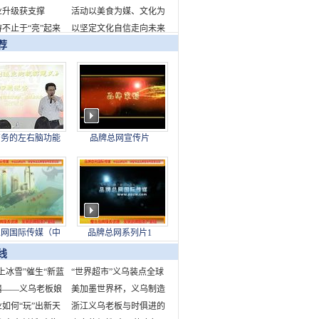
业升级获支撑
千瓦时
新品牌标识发布
活动以美食为媒、文化为
不止于“亮”起来
桥，全面展现了成都的城
以坚定文化自信走向未来
荐
市魅力与生活美学
——写在故宫博物院建院
百年之际
商务的左右脑功能
品牌总网宣传片
下身结构对制造业
的现实意义
总网国际传媒（中
品牌总网系列片1
股份发展有限公司
线
上冰雪”催生“新蓝
“世界超市”义乌装点全球
中国为世界冰雪产业
器——义乌老板娘
快乐节庆
美加墨世界杯，义乌制造
造新机遇
市场故事
如何“玩”出新天
来了！
浙江义乌老板与时俱进的