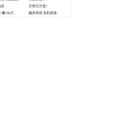
扣店
贝奇贝贝佳！
 賺100万
婚庆项目 名利双收