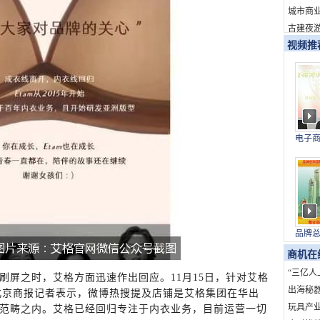
新消费
城市商
古建夜游
视频推
电子
与上
品牌
国）
商机在
“三亿人
刷屏之时，艾格方面迅速作出回应。11月15日，针对艾格
海”：
出海秘
对北京商报记者表示，微博热搜提及店铺是艾格集团在华出
发展创
的全球
玩具产业
范畴之内。艾格已经回归专注于内衣业务，目前运营一切