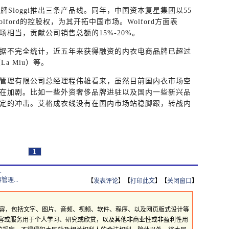
牌Sloggi推出三条产品线。同年，中国资本复星集团以55
ford的控股权，为其开拓中国市场。Wolford方面表
相当，贡献公司销售总额的15%-20%。
据不完全统计，近五年来获得融资的内衣电商品牌已超过
La Miu）等。
管理有限公司总经理程伟雄看来，虽然目前国内衣市场空
在加剧。比如一些外资奢侈品牌进驻以及国内一些新兴品
定的冲击。艾格成衣线没有在国内市场站稳脚跟，转战内
1
.
理...
【
发表评论
】【
打印此文
】【
关闭窗口
】
所有内容，包括文字、图片、音频、视频、软件、程序、以及网页版式设计等
内容或服务用于个人学习、研究或欣赏，以及其他非商业性或非盈利性用