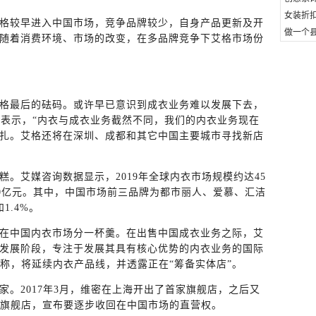
女装折
格较早进入中国市场，竞争品牌较少，自身产品更新及开
做一个县
随着消费环境、市场的改变，在多品牌竞争下艾格市场份
格最后的砝码。或许早已意识到成衣业务难以发展下去，
便表示，“内衣与成衣业务截然不同，我们的内衣业务现在
扎。艾格还将在深圳、成都和其它中国主要城市寻找新店
。艾媒咨询数据显示，2019年全球内衣市场规模约达45
00亿元。其中，中国市场前三品牌为都市丽人、爱慕、汇洁
1.4%。
在中国内衣市场分一杯羹。在出售中国成衣业务之际，艾
发展阶段，专注于发展其具有核心优势的内衣业务的国际
文称，将延续内衣产品线，并透露正在“筹备实体店”。
。2017年3月，维密在上海开出了首家旗舰店，之后又
猫旗舰店，宣布要逐步收回在中国市场的直营权。