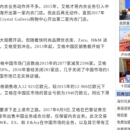
内衣业务动作并不多。2015年，艾格才将内衣业务引入中
海开出第一家内衣门店。但此后再无动作，直到2017年
tal Galleria购物中心开出第二家内衣门店。
高质量
系列
规模开店。但随着快时尚品牌优衣库、Zara、H&M 进
，艾格受到冲击。2013年起，艾格中国区销售额开始下
泸州
表达 
中国市场门店数由2015年的2877家减至2596家。艾格
0%，2016年曾经关闭281家店，几乎关闭了中国市场约1
中国市场已无实体店铺。
十四
销售收入12.921亿欧元，较2015年的12.966亿欧元下
6年，艾格在中国区市场的营业亏损为1940万欧元，同比下滑
议
招商加
海尔兄
美容连
求下走上退市之路。2017年8月9日,艾格在巴黎证券交
情侣爱
月宣布出售中国业务成衣分部，仅保留内衣业务。此次交易
免费加
K、ES、和 E&Joy在中国市场的业务，以及其它带有艾
创意家饰