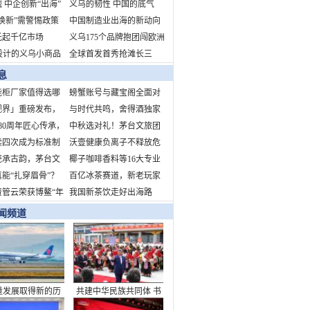
 中企创新“出海”
生意经：在大数据里觅商
义乌的韧性 中国的底气
焕新”需警惕政策
机
中国制造业出海的新动向
与文化空心化
托起千亿市场
新挑战新机遇
义乌175个品牌抱团闯欧洲
设计的义乌小商品
全球首发首秀抢滩长三
蛇年开市吸引海外
角 拥抱中国消费新机遇
息
智能柜厂家值得选哪
螃蟹账号与藏宝阁全面对
视界」重磅发布，
比
与时代共鸣，舍得酒独家
T营销新纪元
80周年匠心传承，
冠名“时代人物致敬盛
中秋选对礼！茅台文旅团
猫巧克力献礼中国
续四次成为标准制
典”，诠释当代舍得精神
圆季礼盒：品牌硬、工艺
沃壹健康负离子不释放危
单位！引领行业标
瓷承古韵，茅台文
精、心意足
害健康的臭氧、正离子，
椰子咖啡香料等16大专业
5年中秋团圆季文创
能“扎穿眉骨”？
不形成静电场
展区！
百亿冰茶赛道，新老玩家
将亮相——以器载
解运动损伤谣言
资管云荣获博鳌“年
争锋
我国新茶饮走好出海路
构节日文化新内涵
力不动产资管数字
闻频道
”
量发展取得新的历
共建中华民族共同体 书
就——从“十四五”
写美丽西藏新篇章