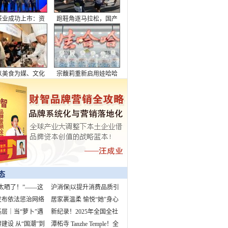
茶业成功上市：资
跑鞋角逐马拉松，国产
潮下的品牌突围与
品牌上桌
行业破局
以美食为媒、文化
宗馥莉重新启用娃哈哈
，全面展现了成都
市魅力与生活美学
态
太晒了！”——这
沪消保|以提升消费品质引
3%的孩子都听过
发布依法惩治网络
领美好生活
居家裹温柔 愉悦“她”身心
案例 “柴怼怼”
层｜当“萝卜”遇
新纪录！2025年全国全社
早高峰
建设 从“国潮”到
会用电量预计首超10万亿
潭柘寺 Tanzhe Temple！全