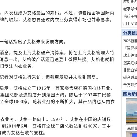
地？
应对挑战
拓市场
老字号“
，内衣线成为艾格最后的筹码。不过，随着维密等国际内
依赖症
毛孩子
牌的崛起，艾格想要通过内衣业务赢得市场也并非易事。
用上AI
火了！
分类信
订单
2026
的一句话指出了艾格未来发展方向。
家？
「智屏
特辑消息，提及上海艾格破产清算案，将在上海艾格管理人特
开启OT
瑞士莲1
。消息一出，艾格破产话题迅速登上微博热搜。艾格也就相
定制熊
渲美连
归专注内衣业务。
定参与
非遗白
记者对艾格进行采访，但截至发稿并未收到回复。
杆！
旅202
碳音球真
礼盒即
科学拆
千万项
显示，艾格成立于1916年，首家零售店在德国柏林开业，
道，重
度影响
图片新
格集团总部及连锁店开到法国巴黎，随后于1997年在巴黎
化服务商
至全球1000家，随着业务的不断扩大，其产品线也从内衣
成衣业务，艾格一路向上。1997年，艾格在中国的店铺数
。到2014年6月，艾格在全球门店总数达到4246家，其中
高质
一度成为艾格营收的支柱。
史性成