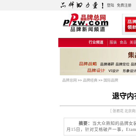
登陆
免费注册
行业频道
服装
食品
美
品牌总网
>>
品牌经典
>>
国际品牌
退守内
［ 张君花 北京商报
摘要：
当大众熟知的品牌女
月15日，针对艾格破产一事，Et