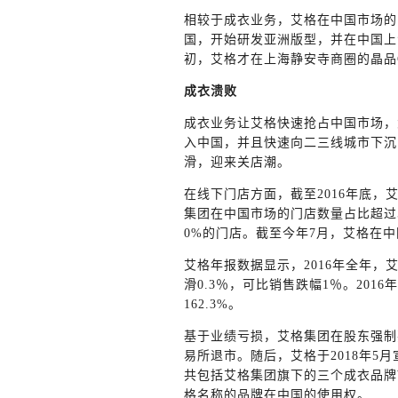
相较于成衣业务，艾格在中国市场的
国，开始研发亚洲版型，并在中国上
初，艾格才在上海静安寺商圈的晶品Crys
成衣溃败
成衣业务让艾格快速抢占中国市场，大
入中国，并且快速向二三线城市下沉
滑，迎来关店潮。
在线下门店方面，截至2016年底，艾格
集团在中国市场的门店数量占比超过5
0%的门店。截至今年7月，艾格在
艾格年报数据显示，2016年全年，艾格
滑0.3％，可比销售跌幅1％。201
162.3%。
基于业绩亏损，艾格集团在股东强制要
易所退市。随后，艾格于2018年5
共包括艾格集团旗下的三个成衣品牌W
格名称的品牌在中国的使用权。