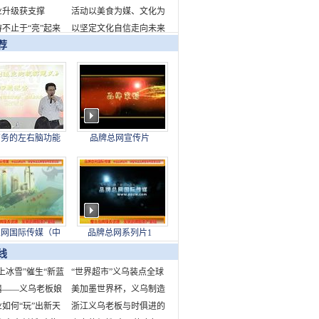
业升级获支撑
千瓦时
新品牌标识发布
活动以美食为媒、文化为
不止于“亮”起来
桥，全面展现了成都的城
以坚定文化自信走向未来
荐
市魅力与生活美学
——写在故宫博物院建院
百年之际
商务的左右脑功能
品牌总网宣传片
下身结构对制造业
的现实意义
总网国际传媒（中
品牌总网系列片1
股份发展有限公司
线
上冰雪”催生“新蓝
“世界超市”义乌装点全球
中国为世界冰雪产业
器——义乌老板娘
快乐节庆
美加墨世界杯，义乌制造
造新机遇
市场故事
如何“玩”出新天
来了！
浙江义乌老板与时俱进的