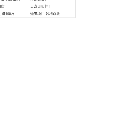
扣店
贝奇贝贝佳！
 賺100万
婚庆项目 名利双收