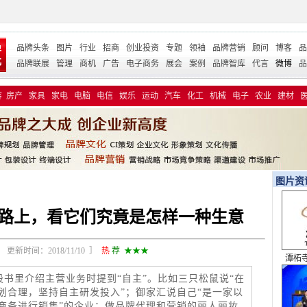
品牌头条
图片
行业
招商
创业投资
专题
领袖
品牌营销
顾问
博客
品
品牌联展
管理
商机
广告
电子商务
展会
案例
品牌智库
代言
微博
品
容
房产
家具
家电
电脑
电信
娱乐
运动
汽车
化工
机械
电子
农业
建材
图片资
市路上，看它们究竟是怎样一种生意
更新时间：2018/11/10 ］
热
荐
★★★
青春
书里介绍主营业务时提到“自主”。比如三只松鼠说“在
划合理，坚持自主研发投入”；御家汇说自己“是一家以
商务进行销售”的企业；做品牌代理和营销的丽人丽妆