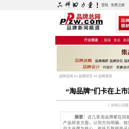
登陆
免费注册
行业频道
服装
食品
美
品牌总网
>>
品牌研究
>>
品牌案例
“淘品牌”们卡在上
［ 好奇心日报 
摘要：
这几家淘品牌都在招股
产品研发方面，公司方向明确、规
自主品牌为核心、依托互联网电子