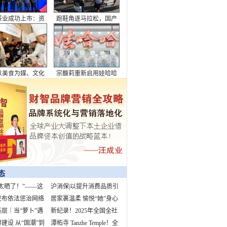
“户外帝国”守卫战
郭焱直播间深度解析，
陈幸同韩莹赛中突发状
况触发12板打法
的历史地位越来越
梁王炸了！一年憋屈终
不清，美国媒体固
夺冠！世锦赛复仇，就
第11名，球员们却
问你燃不燃？
应在前3名内，舆
歧引发激烈争议
态
太晒了！”——这
沪消保|以提升消费品质引
3%的孩子都听过
发布依法惩治网络
领美好生活
居家裹温柔 愉悦“她”身心
案例 “柴怼怼”
层｜当“萝卜”遇
新纪录！2025年全国全社
早高峰
建设 从“国潮”到
会用电量预计首超10万亿
潭柘寺 Tanzhe Temple！全