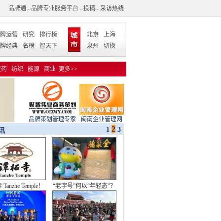
品牌通
-
品牌专业服务平台
-
投稿
-
采访热线
牌运营
研究
排行榜
北京
上海
牌经典
名榜
智天下
泉州
切换
医药
纺织
能源
商业
更多>>
品牌策划管理专家
闽南企业管理网
3
1
2
讯
华章｜青春接力 河
加多宝王老吉上演“夺标”
海奔腾
续集