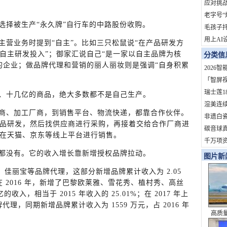
地？
应对挑战
拓市场
老字号“
选择被生产“永久牌”自行车的中路股份收购。
依赖症
毛孩子
用上AI
主营业务时提到“自主”。比如三只松鼠说“在产品研发方
火了！
自主研发投入”；御家汇说自己“是一家以自主品牌为核
分类信
订单
的企业；做品牌代理和营销的丽人丽妆则是强调“自身积累
2026
家？
「智屏
开启OT
瑞士莲1
、十几亿的商品，绝大多数都不是自己生产。
定制熊
渲美连
商、加工厂商，到销售平台、物流快递，都靠合作伙伴。
定参与
非遗白
品研发，然后找供应商进行采购，再接着交给合作厂商进
杆！
旅202
碳音球真
在天猫、京东等线上平台进行销售。
礼盒即
科学拆
千万项
道，重
度影响
都没有。它的收入增长靠新增授权品牌拉动。
图片新
化服务商
漾、佳丽宝等品牌代理，这部分新增品牌累计收入为 2.05
8%；在 2016 年，新增了巴黎欧莱雅、雪花秀、植村秀、高丝
收入，相当于 2015 年收入的 25.01%；在 2017 年上
品牌代理，同期新增品牌累计收入为 1559 万元，占 2016 年
高质
史性成