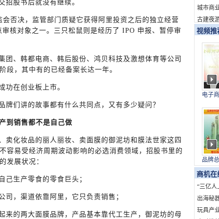
交招股书后就没有继续。
新消费
城市商
古建夜游
 被证监会否决，监管部门质疑它获得阿里投资之后的独立经营
点审核对象之一。三只松鼠则是经历了 IPO 申报、暂停审
视频推
集团、韩都电商、韩后股份、鸿贝科技及激想体育等公司
理” 阶段，其中有的已经备案长达一年。
成功在创业板上市。
电子
与上
品牌们讲的故事都有什么共同点，又有多少疑问？
生产到销售都不是自己做
、卖化妆品的丽人丽妆、卖面膜的御泥坊和膜法世家这四
不容易受经济周期波动影响的必选消费领域，招股书里的
品牌
的发展状况：
国）
商机在
自己生产零食的零食巨头；
“三亿人
公司，渠道依靠阿里，它只负责销售；
海”：
出海秘
发展创
的全球
玩具产业
起来的两大面膜品牌，产品基本靠代工生产，御泥坊的母