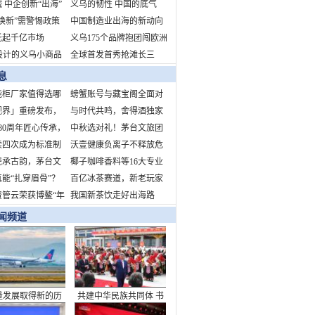
 中企创新“出海”
生意经：在大数据里觅商
义乌的韧性 中国的底气
焕新”需警惕政策
机
中国制造业出海的新动向
与文化空心化
托起千亿市场
新挑战新机遇
义乌175个品牌抱团闯欧洲
设计的义乌小商品
全球首发首秀抢滩长三
蛇年开市吸引海外
角 拥抱中国消费新机遇
息
智能柜厂家值得选哪
螃蟹账号与藏宝阁全面对
视界」重磅发布，
比
与时代共鸣，舍得酒独家
T营销新纪元
80周年匠心传承，
冠名“时代人物致敬盛
中秋选对礼！茅台文旅团
猫巧克力献礼中国
续四次成为标准制
典”，诠释当代舍得精神
圆季礼盒：品牌硬、工艺
沃壹健康负离子不释放危
单位！引领行业标
瓷承古韵，茅台文
精、心意足
害健康的臭氧、正离子，
椰子咖啡香料等16大专业
5年中秋团圆季文创
能“扎穿眉骨”？
不形成静电场
展区！
百亿冰茶赛道，新老玩家
将亮相——以器载
解运动损伤谣言
资管云荣获博鳌“年
争锋
我国新茶饮走好出海路
构节日文化新内涵
力不动产资管数字
闻频道
”
量发展取得新的历
共建中华民族共同体 书
就——从“十四五”
写美丽西藏新篇章