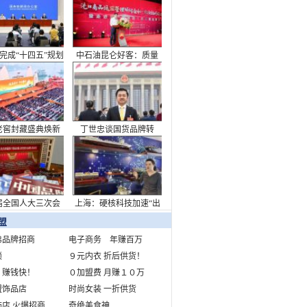
看中国答卷
完成“十四五”规划
中石油昆仑好客：质量
主题新闻发布会
筑强根基，非油业务迈
向新高度
老窖封藏盛典焕新
丁世忠谈国货品牌转
致敬浓香出海110周
型：承担起消费升级需
年
求重任
届全国人大三次会
上海：硬核科技加速“出
开幕会在京举行
海”布局
盟
弟品牌招商
电子商务 年赚百万
锁
９元内衣 折后供货！
 赚钱快！
０加盟费 月赚１０万
盟饰品店
时尚女装 一折供货
店 火爆招商
奇绝美食神