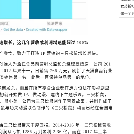
女装折
做一个县
增长，这几年营收或利润增速能超过 100%
零食，致力于打造 IP 营销的三只松鼠增长最快。
 月，创始人为詹氏食品前营销总监和总经理章燎原，公司 201
 2012 年双十一，日销售 766 万元，刷新了天猫食品行业
类销售第一名。此后一直保持单品第一的地位。
食电商龙头，而且在所有零食企业都在想方设法在影视剧里
初就开始做 IP、做动漫、建线下主题乐园。三只松鼠，
、鼠小美。公司为三只松鼠创作了背景故事，并制作成了
只松鼠与功夫动漫联合制作的《三只松鼠》动画已经在全国电
只松鼠带来丰厚回报。2014-2016 年，三只松鼠营收
净利润从亏损 1286 万到盈利 2.36 亿。而在 2017 年上半