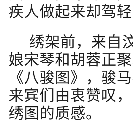
疾人做起来却驾轻
绣架前，来自汶
娘宋琴和胡蓉正聚
《八骏图》，骏马
来宾们由衷赞叹，
绣图的质感。