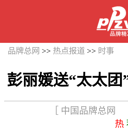
品牌总网
>>
热点报道
>>
时事
彭丽媛送“太太团
［ 中国品牌总网 更新
热