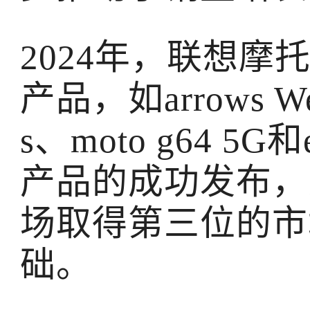
2024年，联想
产品，如arrows We2
s、moto g64 5G和
产品的成功发布，
场取得第三位的市
础。