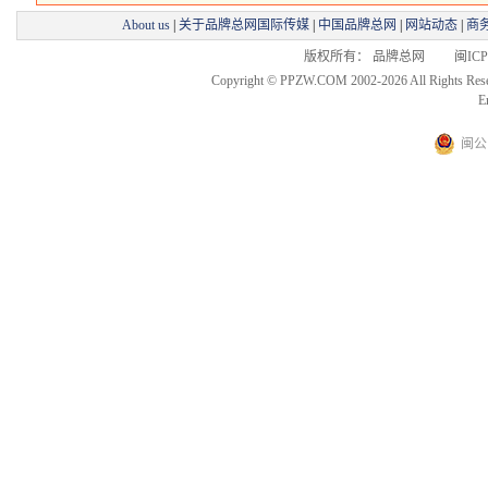
About us
|
关于品牌总网国际传媒
|
中国品牌总网
|
网站动态
|
商
版权所有： 品牌总网 闽ICP备
Copyright © PPZW.COM 2002-2026 All Rights Res
E
闽公网