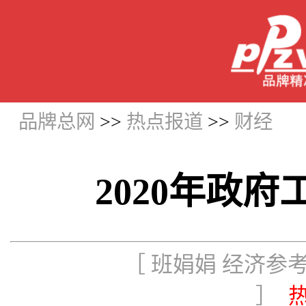
品牌总网
>>
热点报道
>>
财经
2020年政府
［ 班娟娟 经济参考
］