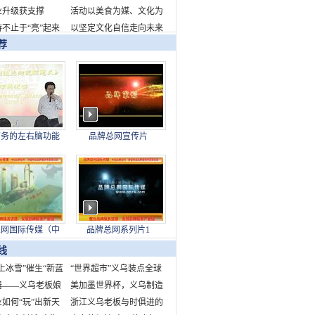
业升级获支撑
千瓦时
新品牌标识发布
活动以美食为媒、文化为
不止于“亮”起来
桥，全面展现了成都的城
以坚定文化自信走向未来
荐
市魅力与生活美学
——写在故宫博物院建院
百年之际
商务的左右脑功能
品牌总网宣传片
下身结构对制造业
的现实意义
总网国际传媒（中
品牌总网系列片1
股份发展有限公司
线
上冰雪”催生“新蓝
“世界超市”义乌装点全球
中国为世界冰雪产业
器——义乌老板娘
快乐节庆
美加墨世界杯，义乌制造
造新机遇
市场故事
如何“玩”出新天
来了！
浙江义乌老板与时俱进的