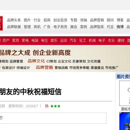
品牌头条
图片
行业
招商
创业投资
专题
领袖
品牌营销
顾问
博客
品
品牌联展
管理
商机
广告
电子商务
展会
案例
品牌智库
代言
微博
品
容
房产
家具
家电
电脑
电信
娱乐
运动
汽车
化工
机械
电子
农业
建材
图片资
朋友的中秋祝福短信
网 更新时间：2010/8/7 ］
热
★★★
潭柘寺 
全
节