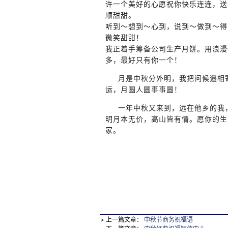
许一个美好的心愿祝你快乐连连，送
顺甜甜。
听到～想到～心到，说到～做到～得
微笑甜甜！
我正着手筹备公司生产月饼。用浪漫
多，最好只有你一个！
月是中秋分外明，我把问候遥相寄
运，月圆人圆事事圆！
一年中秋又来到，远在他乡的我，
明月本无价，高山皆有情。愿你的生
家。
上一篇文章：
中秋节商务祝福语