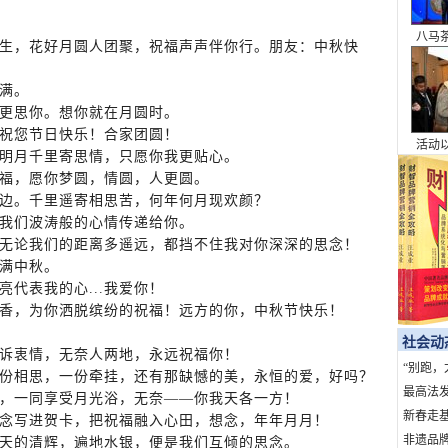
八马
，花好月圆人团聚，祝福声声伴你行。朋友：中秋快
本浪
满。
更思你。想你就在月圆时。
祝您节日快乐！合家团圆！
活动
明月千里寄思情，只愿你我更贴心。
为桥
福，愿你梦圆，情圆，人更圆。
的城
边。千里遥寄相思苦，何年何月现欢颜？
我们波涛般的心情传递给你。
无论我们的距离多遥远，都挡不住我对你深深的思念！
满中秋。
代表我的心...我爱你！
香，为你洒脱缤纷的祝福！远方的你，中秋节快乐！
社会动
诉衷情，无奈人两地，永远祝福你！
“别跑，
份相思，一份牵挂，还有那缺憾的美，永恒的爱，好吗？
句话，7
最高法
，一同享受月光浴，无奈——你我天各一方！
暴力典型
新春走基
念写进贺卡，把祝福融入心田，想念，年年月月！
上北京
非遗品牌
天的清辉，遍地水银，便是我们互倾的思念。