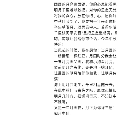
圆圆的月亮象面镜，你的心思能看见
明月千里难以触摸，对你的思念无处
将我的真心，放在你的手心，愿你好
中秋佳节到了，我要把一年来对你的
举头望皓月，凝思意中人。若得尔陪
千里试问平安否?且把思念遥相寄。
嗨，嫦娥让我给你带个话，今年中秋
快乐！
当风起的时候，我在想你！当月圆的
一缕情思一棵红豆，月圆时分我会让
十五月亮圆又圆，我和小狗看月亮。
窗前明月光头佬，疑是地下镶牙佬，
让最圆的明月陪伴你和我，让明月传
满！
海上明月共潮生，千里相思随云去，
在此中秋佳节来临之际，愿你心情如
明月几时有，把饼问青天，不知饼中
不胜寒。
又是一年月圆夜，月下为你许三愿：
如月中仙。