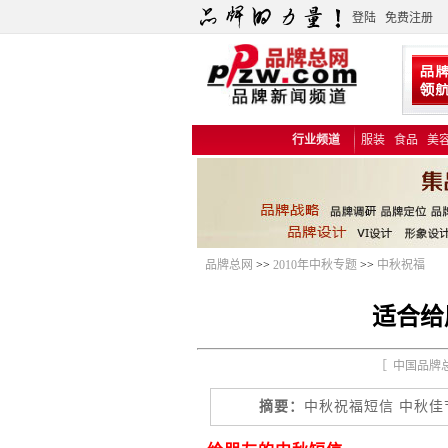
登陆
免费注册
行业频道
服装
食品
美
品牌总网
>>
2010年中秋专题
>>
中秋祝福
适合给
［ 中国品牌总
摘要：
中秋祝福短信 中秋佳