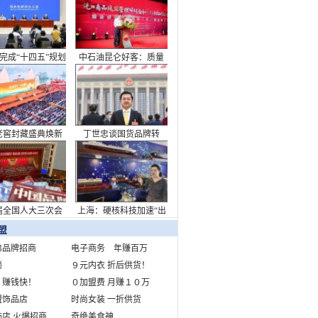
看中国答卷
完成“十四五”规划
中石油昆仑好客：质量
主题新闻发布会
筑强根基，非油业务迈
向新高度
老窖封藏盛典焕新
丁世忠谈国货品牌转
致敬浓香出海110周
型：承担起消费升级需
年
求重任
届全国人大三次会
上海：硬核科技加速“出
开幕会在京举行
海”布局
盟
弟品牌招商
电子商务 年赚百万
锁
９元内衣 折后供货！
 赚钱快！
０加盟费 月赚１０万
盟饰品店
时尚女装 一折供货
店 火爆招商
奇绝美食神