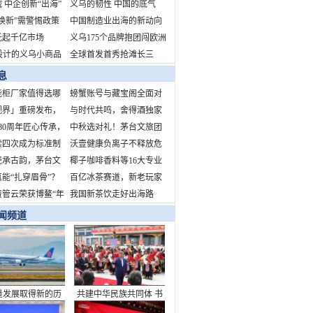
 中企创新“出海”
生意经：在大数据里觅商
义乌的韧性 中国的底气
焕新”需警惕政策
机
中国制造业出海的新动向
与文化空心化
托起千亿市场
新挑战新机遇
义乌175个品牌抱团闯欧洲
设计的义乌小商品
全球首发首秀抢滩长三
蛇年开市吸引海外
角 拥抱中国消费新机遇
息
智能柜厂家值得选哪
螃蟹账号与藏宝阁全面对
视界」重磅发布，
比
与时代共鸣，舍得酒独家
T营销新纪元
80周年匠心传承，
冠名“时代人物致敬盛
中秋选对礼！茅台文旅团
猫巧克力献礼中国
续四次成为标准制
典”，诠释当代舍得精神
圆季礼盒：品牌硬、工艺
沃壹健康负离子不释放危
单位！引领行业标
瓷承古韵，茅台文
精、心意足
害健康的臭氧、正离子，
椰子咖啡香料等16大专业
5年中秋团圆季文创
能“扎穿眉骨”？
不形成静电场
展区！
百亿冰茶赛道，新老玩家
将亮相——以器载
解运动损伤谣言
资管云荣获博鳌“年
争锋
我国新茶饮走好出海路
构节日文化新内涵
力不动产资管数字
闻频道
”
量发展取得新的历
共建中华民族共同体 书
就——从“十四五”
写美丽西藏新篇章