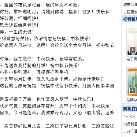
新消费
城市商
。幽幽的夜色是张幕，我的星愿不可数。
寄托。举杯邀明月，请她对你说：福多！钱多！快乐多！
古建夜游
好珍藏，细细呵护！
视频推
思念诉说给月老听！
伴，一生终无憾！
绵绵爱意与关怀，浓浓情意与祝福，中秋快乐!
给她留点月饼渣，她明年会给你送个大金月饼。祝中秋节
时候，我在念你！中秋快乐，记得常联系。
电子
与上
玉兔送去我特制的月饼！祝中秋节快乐！
小狗小狗别溜神，假模假样看手机。
举头望明月饼佬，低头思故乡下佬。那你是什佬啊？
达我的心愿与祝福…祝福中秋佳节快乐，月圆人圆事事圆
遥寄祝福千万缕，化作清风入梦里。中秋快乐！
品牌
国）
秋高气爽！笑脸如鲜花常开！愿望个个如愿！中秋快乐！
商机在
何馅，今日是莲蓉，我欲乘舟观月，又恐飞船太慢，远处
“三亿人
海”：
出海秘
一愿美梦好似月儿圆，二愿日子更比月饼甜，三愿美貌犹
发展创
的全球
玩具产业