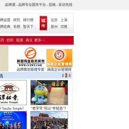
品牌通
-
品牌专业服务平台
-
投稿
-
采访热线
牌运营
研究
排行榜
北京
上海
牌经典
名榜
智天下
泉州
切换
医药
纺织
能源
商业
更多>>
品牌策划管理专家
闽南企业管理网
2
1
3
讯
Tanzhe Temple！
“老字号”何以“年轻态”？
新品牌标识发布