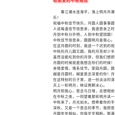
给朋友的中秋短信
春江潮水连海平，海上明月共潮生
乐！
祝福中秋佳节快乐，月圆人圆事事圆
人说每逢佳节倍思亲，我道思亲之时
月到中秋分外明，人到中秋望团圆！
中秋佳节倍思亲，圆圆明月是我心。
在这月圆的时刻，我送一个迟到的祝
中秋的月儿圆又圆，我的月亮却少半
虽然没能吃到你的月饼，但我们想把
月圆的时候就是我想念你们的时候！
亲情爱情，情系佳节。家园月圆，圆
越是月圆时，越是思念深爱的你！月亮
在这特别的日子里，送一份淡淡的清
天上一轮明月，映证两颗冰心。
明月知我心，思念与日增，总想相依
在中秋之夜，一同望着那轮明月读一
中秋来了，月光如水。想牵着你的手
深秋，又是一个思念的季节，我把思
月圆年年相似，你我岁岁相盼。那满