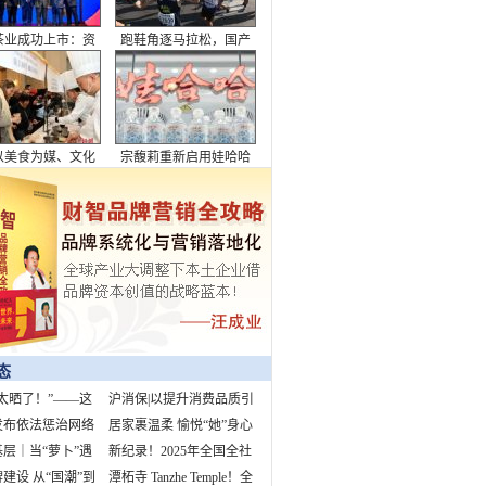
茶业成功上市：资
跑鞋角逐马拉松，国产
潮下的品牌突围与
品牌上桌
行业破局
以美食为媒、文化
宗馥莉重新启用娃哈哈
，全面展现了成都
市魅力与生活美学
态
太晒了！”——这
沪消保|以提升消费品质引
3%的孩子都听过
发布依法惩治网络
领美好生活
居家裹温柔 愉悦“她”身心
案例 “柴怼怼”
层｜当“萝卜”遇
新纪录！2025年全国全社
早高峰
建设 从“国潮”到
会用电量预计首超10万亿
潭柘寺 Tanzhe Temple！全