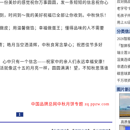
地？
应对挑战
一份美妙的感觉祝你万事圆圆，发一条短短的信息祝你心
拓市场
老字号“
到，时间到～我的美好祝福已全部让你收到。中秋快乐！
依赖症
毛孩子
用上AI
做皮；用温馨做馅；幸福做蛋王；懂得品味的人不需要
火了！
分类信
订单
2026
；皓月当空洒清辉，中秋良宵念挚心；祝愿佳节多好
家？
「智屏
开启OT
瑞士莲1
定制熊
渲美连
心中只有一个信念——祝家中的亲人们永远幸福安康！
定参与
非遗白
活就像这十五的月亮一样，圆圆满满！望，不知秋思落谁
杆！
旅202
碳音球真
礼盒即
科学拆
千万项
道，重
度影响
图片新
化服务商
中国品牌总网中秋月饼专题 zq.ppzw.com
1
高质
史性成