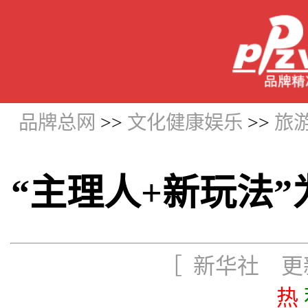
品牌总网
>>
文化健康娱乐
>>
旅
“主理人+新玩法
［ 新华社 更新时
热