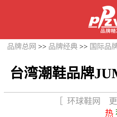
品牌总网
>>
品牌经典
>>
国际品
台湾潮鞋品牌JU
［ 环球鞋网 更新时
热