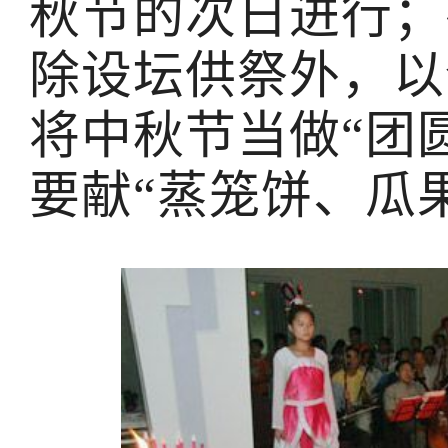
秋节的次日进行；
除设坛供祭外，以
将中秋节当做“团
要献“蒸笼饼、瓜