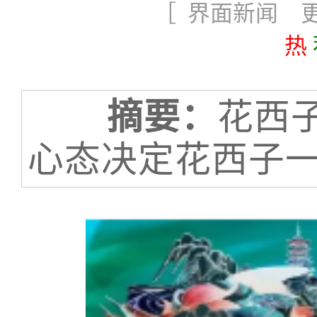
［ 界面新闻 更新
热
摘要：
花西
心态决定花西子一