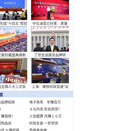
看中国答卷
完成“十四五”规划
中石油昆仑好客：质量
主题新闻发布会
筑强根基，非油业务迈
向新高度
老窖封藏盛典焕新
丁世忠谈国货品牌转
致敬浓香出海110周
型：承担起消费升级需
年
求重任
届全国人大三次会
上海：硬核科技加速“出
开幕会在京举行
海”布局
盟
弟品牌招商
电子商务 年赚百万
锁
９元内衣 折后供货！
 赚钱快！
０加盟费 月赚１０万
盟饰品店
时尚女装 一折供货
店 火爆招商
奇绝美食神