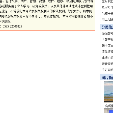
所有内容，包括文字、图片、音频、视频、软件、程序、以及网页版式设计等
地？
应对挑战
内容或服务用于个人学习、研究或欣赏，以及其他非商业性或非盈利性用
拓市场
老字号“
的规定，不得侵犯本网站及相关权利人的合法权利。除此以外，将本网
依赖症
毛孩子
本网站及相关权利人的书面许可，并支付报酬。 本网站内容原作者如不
用上AI
予以删除。
火了！
5-22501825
分类信
订单
2026
家？
「智屏
开启OT
瑞士莲1
定制熊
渲美连
定参与
非遗白
杆！
旅202
碳音球真
礼盒即
科学拆
千万项
道，重
度影响
图片新
化服务商
高质
史性成