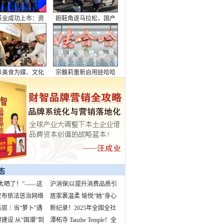
茶业成功上市：资
跑鞋角逐马拉松，国产
潮下的品牌突围与
品牌上桌
行业破局
以美食为媒、文化
宗馥莉重新启用娃哈哈
，全面展现了成都
市魅力与生活美学
态
太晒了！”——这
沪消保|以提升消费品质引
3%的孩子都听过
发布依法惩治网络
领美好生活
居家裹温柔 愉悦“她”身心
案例 “柴怼怼”
层｜当“萝卜”遇
新纪录！2025年全国全社
早高峰
建设 从“国潮”到
会用电量预计首超10万亿
潭柘寺 Tanzhe Temple！全