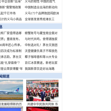
 中企创新“出海”
生意经：在大数据里觅商
义乌的韧性 中国的底气
焕新”需警惕政策
机
中国制造业出海的新动向
与文化空心化
托起千亿市场
新挑战新机遇
义乌175个品牌抱团闯欧洲
设计的义乌小商品
全球首发首秀抢滩长三
蛇年开市吸引海外
角 拥抱中国消费新机遇
息
智能柜厂家值得选哪
螃蟹账号与藏宝阁全面对
视界」重磅发布，
比
与时代共鸣，舍得酒独家
T营销新纪元
80周年匠心传承，
冠名“时代人物致敬盛
中秋选对礼！茅台文旅团
猫巧克力献礼中国
续四次成为标准制
典”，诠释当代舍得精神
圆季礼盒：品牌硬、工艺
沃壹健康负离子不释放危
单位！引领行业标
瓷承古韵，茅台文
精、心意足
害健康的臭氧、正离子，
椰子咖啡香料等16大专业
5年中秋团圆季文创
能“扎穿眉骨”？
不形成静电场
展区！
百亿冰茶赛道，新老玩家
将亮相——以器载
解运动损伤谣言
资管云荣获博鳌“年
争锋
我国新茶饮走好出海路
构节日文化新内涵
力不动产资管数字
闻频道
”
量发展取得新的历
共建中华民族共同体 书
就——从“十四五”
写美丽西藏新篇章