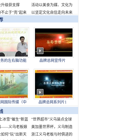
业升级获支撑
千瓦时
新品牌标识发布
活动以美食为媒、文化为
不止于“亮”起来
桥，全面展现了成都的城
以坚定文化自信走向未来
荐
市魅力与生活美学
——写在故宫博物院建院
百年之际
商务的左右脑功能
品牌总网宣传片
下身结构对制造业
的现实意义
总网国际传媒（中
品牌总网系列片1
股份发展有限公司
线
上冰雪”催生“新蓝
“世界超市”义乌装点全球
中国为世界冰雪产业
器——义乌老板娘
快乐节庆
美加墨世界杯，义乌制造
造新机遇
市场故事
如何“玩”出新天
来了！
浙江义乌老板与时俱进的