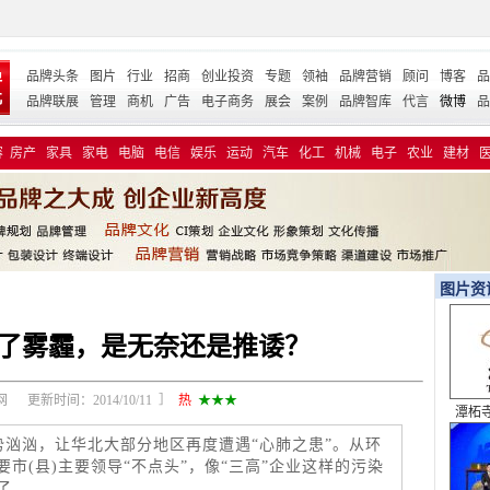
品牌头条
图片
行业
招商
创业投资
专题
领袖
品牌营销
顾问
博客
品
品牌联展
管理
商机
广告
电子商务
展会
案例
品牌智库
代言
微博
品
容
房产
家具
家电
电脑
电信
娱乐
运动
汽车
化工
机械
电子
农业
建材
图片资
了雾霾，是无奈还是推诿？
 更新时间：2014/10/11 ］
热
★★★
潭柘寺 
全
势汹汹，让华北大部分地区再度遭遇“心肺之患”。从环
市(县)主要领导“不点头”，像“三高”企业这样的污染
了。