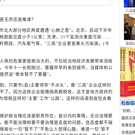
八马
本浪
是无奈还是推诿？
北大部分地区再度遭遇“心肺之患”。北京，启动下半年
局部能见度小于1公里；天津，21个监测点重度污染……
秆燃烧、汽车尾气等，“三高”企业更是重头污染源。(今
活动
为桥
的城
体的危害更是相当大的，不仅给当地经济发展带来消极
。今年十一长假刚过，雾霾早早的来到城市，当媒体和公
竟然说“根本管不了雾霾”。
只要市(县)主要领导“不点头”，像“三高”企业这样的
不了。因为这些企业能缴纳高额税收，这才是地方政府的
要为增税这样的“主要”工作“让路”。这样的话语到底包含着
社会动
“别跑，
护欲治理应该是职责所在，是分内的事情，无论治理雾
句话，7
最高法
，能不能治理和要不要治理是态度的问题，连态度都不端
暴力典型
新春走基
保局长一句“管不了”不免让人觉得心酸，难道一句“管不
上北京
非遗品牌