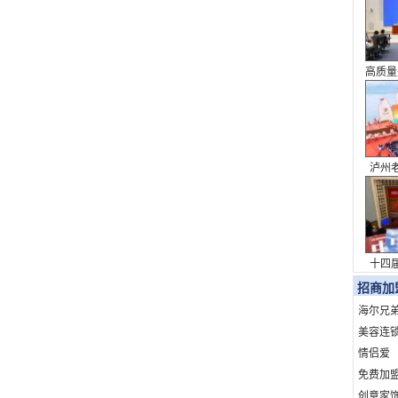
高质量
系列
泸州
表达 
十四
议
招商加
海尔兄
美容连
情侣爱
免费加
创意家饰