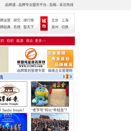
品牌通
-
品牌专业服务平台
-
投稿
-
采访热线
牌运营
研究
排行榜
北京
上海
牌经典
名榜
智天下
泉州
切换
医药
纺织
能源
商业
更多>>
品牌策划管理专家
闽南企业管理网
2
1
3
讯
Tanzhe Temple！
“老字号”何以“年轻态”？
新品牌标识发布