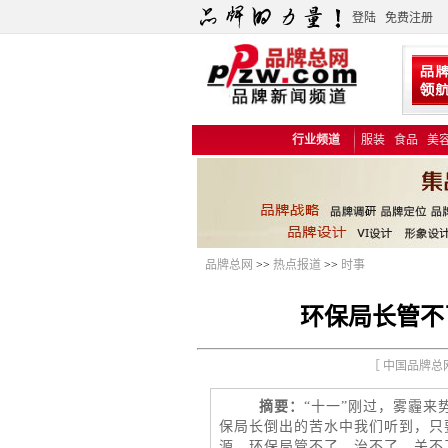
登陆
免费注册
行业频道
服装
食品
美
品牌总网
>>
热点报道
>>
时事
环保局长管不
［ 中国品牌总网
摘要：
“十一”刚过，雾霾来
保局长倒出的苦水中我们听到，只要
源，环保局管不了、治不了、关不