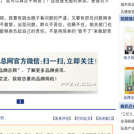
不了”就可以真正不用管了？这既是无能的表现，更是对人
新消费
城市商
古建夜游
，既要有跳出圈子看问题的严谨，又要有抓住问题揭本
视频推
不敢管，出现问题，群众不答应，也瞒不住，相关部门也
能够肩负起自己的责任，不是用简单的“管不了”来推卸责
电子
与上
品牌
1
国）
商机在
“三亿人
...
【
发表评论
】【
打印此文
】【
关闭窗口
】
海”：
出海秘
发展创
的全球
玩具产业