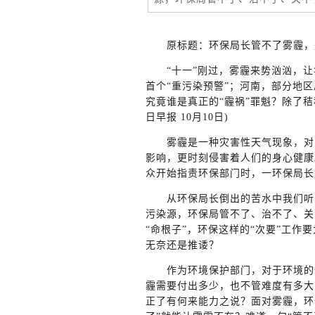
原标题：环保局长管不了雾霾，
“十一”刚过，雾霾来势汹汹，让华
首个“重污染预警”；河南，部分地区
究竟谁是真正的“霾祸”罪魁？除了秸
日早报 10月10日)
雾霾是一种灾害性天气现象，对人
影响，更时刻侵害着人们的身心健康
众开始指责环保部门时，一环保局长
从环保局长倒出的苦水中我们听到，
污染源，环保局管不了、治不了、关
“命根子”，环保这样的“次要”工作
无奈还是推诿？
作为环境保护部门，对于环境的保
霾需要付出多少，也不管难度有多大
正了有何来能力之说？面对雾霾，环