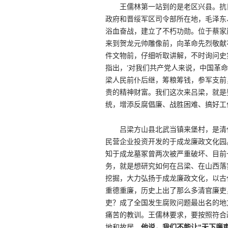
王儒林第一站到的是老区兴县。抗
政府和晋绥军区司令部所在地，毛泽东
浴血奋战，建立了不朽功勋。位于蔡家
来到贺龙元帅雕像前，向革命先烈敬献
件文物前，仔细听取讲解，不时询问史
指出，‘对我们共产党人来说，中国革命
梁人民前仆后继，筹粮筹钱，参军支前
贵的精神财富。我们这次来吕梁，就是
统，增添反腐倡廉、战胜困难、搞好工
吕梁方山县北武当镇来堡村，是清
民营企业投资开发的于成龙廉政文化园
知于成龙墓冢曾两次被严重破坏、目前
务，就是想研究如何在吕梁、在山西落
挖掘，大力弘扬于成龙廉政文化，以古
重德重廉，历史上出了那么多清官廉吏
吏？成了全国发生腐败问题最出名的地
痛苦的教训。王儒林要求，要按照符合
地和故居。
他说，我们不能让“天下廉