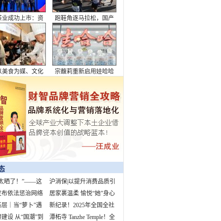
“户外帝国”守卫战
郭焱直播间深度解析，
陈幸同韩莹赛中突发状
况触发12板打法
的历史地位越来越
梁王炸了！一年憋屈终
不清，美国媒体固
夺冠！世锦赛复仇，就
第11名，球员们却
问你燃不燃？
应在前3名内，舆
歧引发激烈争议
态
太晒了！”——这
沪消保|以提升消费品质引
3%的孩子都听过
发布依法惩治网络
领美好生活
居家裹温柔 愉悦“她”身心
案例 “柴怼怼”
层｜当“萝卜”遇
新纪录！2025年全国全社
早高峰
建设 从“国潮”到
会用电量预计首超10万亿
潭柘寺 Tanzhe Temple！全