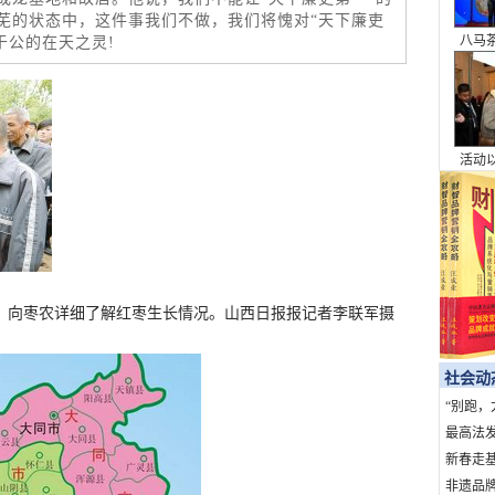
芜的状态中，这件事我们不做，我们将愧对“天下廉吏
安踏的
于公的在天之灵!
科比
模糊
执排
坚称他
论分
村，向枣农详细了解红枣生长情况。山西日报报记者李联军摄
社会动
“别跑，
句话，7
最高法
暴力典型
新春走基
上北京
非遗品牌