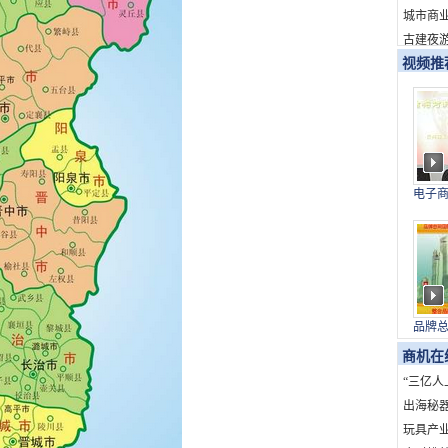
新消费
城市商
古建夜游
视频推
电子
与上
品牌
国）
商机在
“三亿人
海”：
出海秘
发展创
的全球
玩具产业