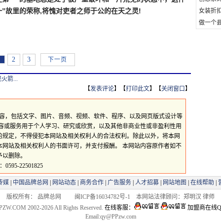
”故里的荣称,将愧对吏者之师于公的在天之灵!
女装折
做一个县
1
2
3
下一页
箭...
【
发表评论
】【
打印此文
】【
关闭窗口
】
所有内容，包括文字、图片、音频、视频、软件、程序、以及网页版式设计等
内容或服务用于个人学习、研究或欣赏，以及其他非商业性或非盈利性用
的规定，不得侵犯本网站及相关权利人的合法权利。除此以外，将本网
本网站及相关权利人的书面许可，并支付报酬。 本网站内容原作者如不
予以删除。
5-22501825
传媒
|
中国品牌总网
|
网站动态
|
商务合作
|
广告服务
|
人才招募
|
网站地图
|
在线帮助
|
版权所有： 品牌总网 闽ICP备16034782号-1 本网站法律顾问：郑明汉 律师
PZW.COM 2002-2026 All Rights Reserved.
在线客服：
加盟商在线Q
Email:qy@PPzw.com