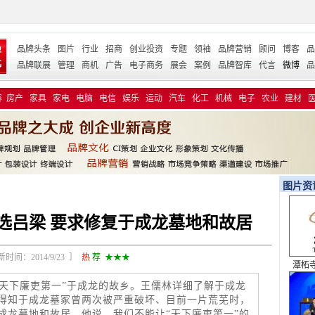
品牌头条
图片
行业
招商
创业投资
专题
领袖
品牌营销
顾问
博客
品
品牌联展
管理
商机
广告
电子商务
展会
案例
品牌智库
代言
微博
品
容
房产
家具
家电
电脑
电信
娱乐
运动
汽车
化工
机械
电子
农业
建材
图片资
选吕梁 要求修复于成龙墓地和故居
间：2014/9/23 ］
热
荐
★★★
青春
“天下廉吏第一”于成龙的故乡。王儒林详细了解于成龙
得知于成龙墓冢曾两次被严重破坏、目前一片荒芜时，
成龙墓地和故居。他说，我们不能让“天下廉吏第一”的