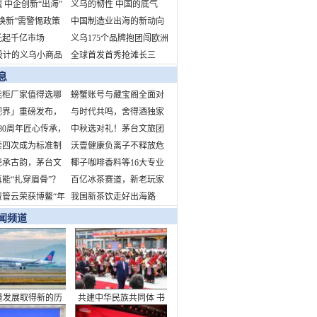
 中企创新“出海”
生意经：在大数据里觅商
义乌的韧性 中国的底气
焕新”需警惕政策
机
中国制造业出海的新动向
与文化空心化
托起千亿市场
新挑战新机遇
义乌175个品牌抱团闯欧洲
设计的义乌小商品
全球首发首秀抢滩长三
蛇年开市吸引海外
角 拥抱中国消费新机遇
息
智能柜厂家值得选哪
螃蟹账号与藏宝阁全面对
视界」重磅发布，
比
与时代共鸣，舍得酒独家
T营销新纪元
80周年匠心传承，
冠名“时代人物致敬盛
中秋选对礼！茅台文旅团
猫巧克力献礼中国
续四次成为标准制
典”，诠释当代舍得精神
圆季礼盒：品牌硬、工艺
沃壹健康负离子不释放危
单位！引领行业标
瓷承古韵，茅台文
精、心意足
害健康的臭氧、正离子，
椰子咖啡香料等16大专业
5年中秋团圆季文创
能“扎穿眉骨”？
不形成静电场
展区！
百亿冰茶赛道，新老玩家
将亮相——以器载
解运动损伤谣言
资管云荣获博鳌“年
争锋
我国新茶饮走好出海路
构节日文化新内涵
力不动产资管数字
闻频道
”
量发展取得新的历
共建中华民族共同体 书
就——从“十四五”
写美丽西藏新篇章