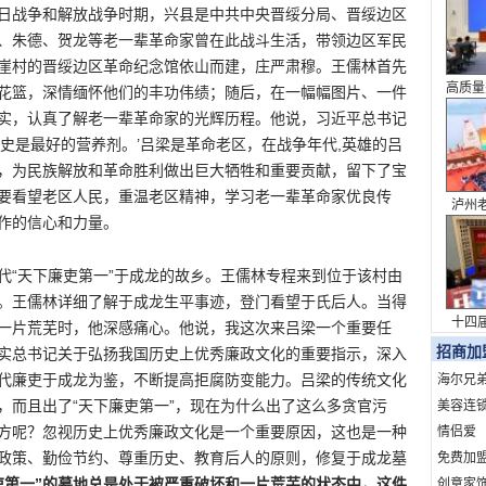
日战争和解放战争时期，兴县是中共中央晋绥分局、晋绥边区
、朱德、贺龙等老一辈革命家曾在此战斗生活，带领边区军民
崖村的晋绥边区革命纪念馆依山而建，庄严肃穆。王儒林首先
高质量
花篮，深情缅怀他们的丰功伟绩；随后，在一幅幅图片、一件
系列
实，认真了解老一辈革命家的光辉历程。他说，习近平总书记
史是最好的营养剂。’吕梁是革命老区，在战争年代,英雄的吕
，为民族解放和革命胜利做出巨大牺牲和重要贡献，留下了宝
要看望老区人民，重温老区精神，学习老一辈革命家优良传
泸州
作的信心和力量。
表达 
代“天下廉吏第一”于成龙的故乡。王儒林专程来到位于该村由
。王儒林详细了解于成龙生平事迹，登门看望于氏后人。当得
十四
一片荒芜时，他深感痛心。他说，我这次来吕梁一个重要任
议
招商加
实总书记关于弘扬我国历史上优秀廉政文化的重要指示，深入
代廉吏于成龙为鉴，不断提高拒腐防变能力。吕梁的传统文化
海尔兄
，而且出了“天下廉吏第一”，现在为什么出了这么多贪官污
美容连
方呢？忽视历史上优秀廉政文化是一个重要原因，这也是一种
情侣爱
政策、勤俭节约、尊重历史、教育后人的原则，修复于成龙墓
免费加
吏第一”的墓地总是处于被严重破坏和一片荒芜的状态中，这件
创意家饰