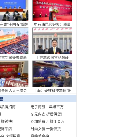
看中国答卷
完成“十四五”规划
中石油昆仑好客：质量
主题新闻发布会
筑强根基，非油业务迈
向新高度
老窖封藏盛典焕新
丁世忠谈国货品牌转
致敬浓香出海110周
型：承担起消费升级需
年
求重任
届全国人大三次会
上海：硬核科技加速“出
开幕会在京举行
海”布局
盟
弟品牌招商
电子商务 年赚百万
锁
９元内衣 折后供货！
 赚钱快！
０加盟费 月赚１０万
盟饰品店
时尚女装 一折供货
店 火爆招商
奇绝美食神