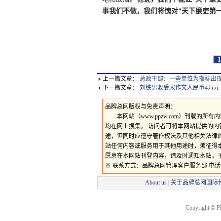
事我们不做，我们将愧对“天下廉吏第一
上一篇文章：
总政干部：一些单位为指标出现火
下一篇文章：
刘铁男收受宋作文人民币4万元
品牌总网版权与免责声明：
本网站（www.ppzw.com）刊载的
均在网上搜集。 访问者可将本网站提供的
途，但同时应遵守著作权法及其他相关法律
站任何内容或服务用于其他用途时，须征得
愿意在本网站刊登内容，请及时通知本站，
※ 联系方式：品牌总网管理客户服务部 电话：059
About us
|
关于品牌总网国际
Copyright © P