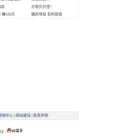
扣店
贝奇贝贝佳！
 賺100万
婚庆项目 名利双收
营销中心
|
网站建设
|
免责声明
Q：