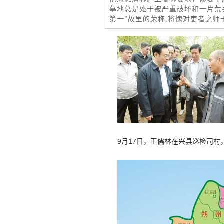
墓地总是处于被严重破坏和一片荒
第一”故里的荣称,将愧对吏者之师
9月17日，王儒林在兴县巡检司