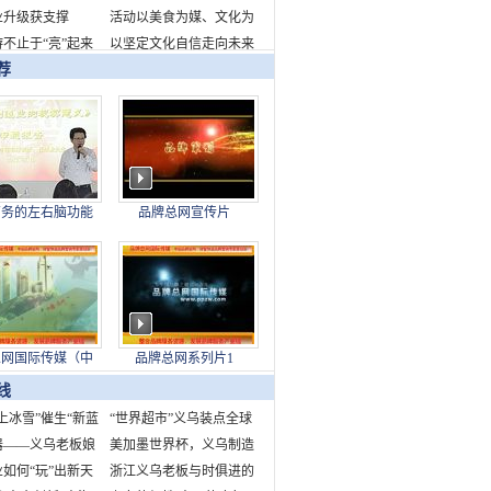
业升级获支撑
千瓦时
新品牌标识发布
活动以美食为媒、文化为
不止于“亮”起来
桥，全面展现了成都的城
以坚定文化自信走向未来
荐
市魅力与生活美学
——写在故宫博物院建院
百年之际
商务的左右脑功能
品牌总网宣传片
下身结构对制造业
的现实意义
总网国际传媒（中
品牌总网系列片1
股份发展有限公司
线
上冰雪”催生“新蓝
“世界超市”义乌装点全球
中国为世界冰雪产业
器——义乌老板娘
快乐节庆
美加墨世界杯，义乌制造
造新机遇
市场故事
如何“玩”出新天
来了！
浙江义乌老板与时俱进的