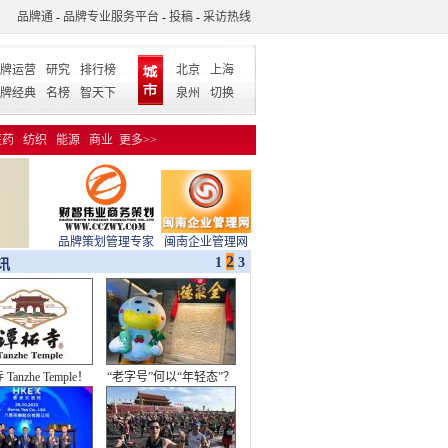
品牌通
-
品牌专业服务平台
-
投稿
-
采访热线
牌运营
研究
排行榜
北京
上海
牌经典
名榜
智天下
泉州
切换
医药
纺织
能源
商业
更多>>
品牌策划管理专家
闽南企业管理网
3
1
2
讯
华章｜青春接力 河
加多宝王老吉上演“夺标”
海奔腾
续集