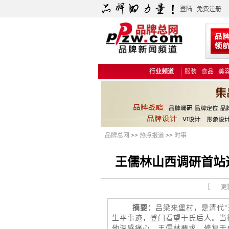
登陆
免费注册
行业频道
服装
食品
美
品牌总网
>>
热点报道
>>
时事
王儒林山西调研首站
［ 更新时
摘要：
吕梁来堡村，是清代
生平事迹，登门看望于氏后人。当
他深感痛心。王儒林要求，修复于