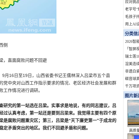
地？
应对挑战
拓市场
老字号“
依赖症
毛孩子
用上AI
火了！
分类信
订单
2026
西侧
家？
「智屏
开启OT
瑞士莲1
梁，直面腐败问题不回避
定制熊
渲美连
定参与
非遗白
）9月16日至19日，山西省委书记王儒林深入吕梁市五个县
杆！
旅202
碳音球真
的党中央对山西工作指示要求的情况、老区经济社会发展和群
礼盒即
科学拆
千万项
败工作情况进行调研。
道，重
度影响
图片新
化服务商
查研究的第一站选在吕梁。实事求是地说，有的同志建议，吕
经过认真考虑，第一站还是要到吕梁来。我觉得主要有四个原
梁是腐败问题重灾区；第三，吕梁是“天下廉吏第一”于成龙的
稳定矛盾突出的地区。我们不回避矛盾和问题。
高质
史性成