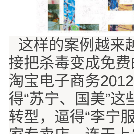
这样的案例越来
接把杀毒变成免费
2012
淘宝电子商务
“
”
得
苏宁、国美
这
“
转型，逼得
李宁