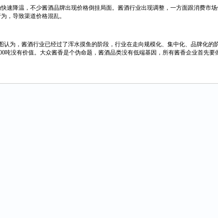
变为快速降温，不少酱酒品牌出现价格倒挂局面。酱酒行业出现调整，一方面跟消费市
行为，导致渠道价格混乱。
权图认为，酱酒行业已经过了浑水摸鱼的阶段，行业在走向规模化、集中化、品牌化的
于500吨没有价值。大众酱香是个伪命题，酱酒品类没有低端基因，所有酱香企业首先要