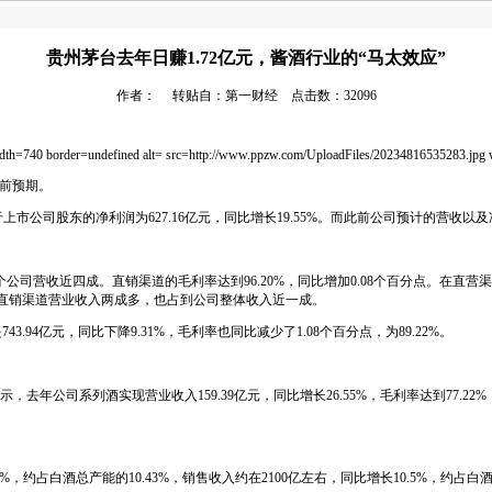
贵州茅台去年日赚1.72亿元，酱酒行业的“马太效应”
作者： 转贴自：第一财经 点击数：32096
idth=740 border=undefined alt= src=http://www.ppzw.com/UploadFiles/20234816535283.jpg
此前预期。
市公司股东的净利润为627.16亿元，同比增长19.55%。而此前公司预计的营收以及净利润
占整个公司营收近四成。直销渠道的毛利率达到96.20%，同比增加0.08个百分点。
，占直销渠道营业收入两成多，也占到公司整体收入近一成。
4亿元，同比下降9.31%，毛利率也同比减少了1.08个百分点，为89.22%。
司系列酒实现营业收入159.39亿元，同比增长26.55%，毛利率达到77.22%，同比
，约占白酒总产能的10.43%，销售收入约在2100亿左右，同比增长10.5%，约占白酒总