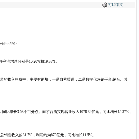
打印本文
 width=520>
增速分别是16.20%和19.33%。
在直营渠道的收入构成中，主要有两块，一是自营渠道，二是数字化营销平台i茅台。其
增长3.53个百分点。而茅台酒实现营业收入1078.34亿元，同比增长15.37%，
销售收入的31.7%，利润约为870亿元，同比增长11.5%。