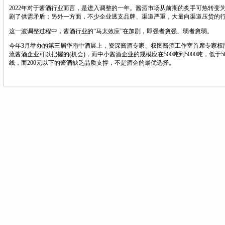
2022年对于酱酒行业而言，是进入调整的一年。酱酒市场从前期的炙手可热转
剧了供需矛盾；另外一方面，不少企业透支品牌、渠道严重，大量向渠道压货的
这一波调整过程中，酱酒行业的“马太效应”在加剧，即强者愈强、弱者愈弱。
今年3月举办的第三届华南中酒展上，资深酱酒专家、权图酱酒工作室首席专家
流酱酒企业可以把握的(机会)，而中小酱酒企业的规模应在500吨到5000吨，低
线，而200元以下的酱酒缺乏品质支撑，不是酒企的最优选择。