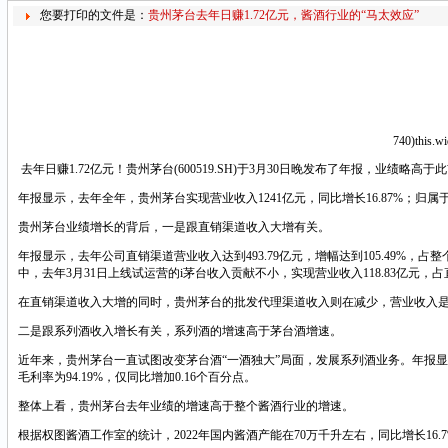
您要打印的文件是：
贵州茅台去年日赚1.72亿元，酱酒行业的“马太效应”
740)this.w
去年日赚1.72亿元！贵州茅台(600519.SH)于3月30日晚发布了年报，业绩略高于
年报显示，去年全年，贵州茅台实现营业收入1241亿元，同比增长16.87%；归属于上
贵州茅台业绩增长的背后，一是跟直销渠道收入大增有关。
年报显示，去年公司直销渠道营业收入达到493.79亿元，增幅达到105.49%，
中，去年3月31日上线试运营的i茅台收入贡献不小，实现营业收入118.83亿元
在直销渠道收入大增的同时，贵州茅台的批发代理渠道收入则在减少，营业收入是743.9
二是跟系列酒收入增长有关，系列酒的增速高于茅台酒增速。
近年来，贵州茅台一直试图改变茅台酒“一酒独大”局面，发展系列酒业务。年报显示，去年公
毛利率为94.19%，仅同比增加0.16个百分点。
整体上看，贵州茅台去年业绩的增速高于整个酱酒行业的增速。
根据权图酱酒工作室的统计，2022年国内酱酒产能在70万千升左右，同比增长16.7%