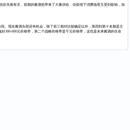
场供应失衡有关，前期的酱酒热带来了大量供给，但疫情下消费场景又受到影响，加
阶段。现在酱酒头部还有机会，除了前三相对比较确定以外，第四到第十名都是主
做好300-600元价格带，第二个战略价格带是千元价格带，这也是未来酱酒的生命