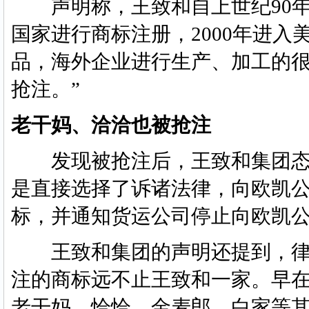
声明称，王致和自上世纪90年
国家进行商标注册，2000年进入
品，海外企业进行生产、加工的很
抢注。”
老干妈、洽洽也被抢注
发现被抢注后，王致和集团态
是直接选择了诉诸法律，向欧凯
标，并通知货运公司停止向欧凯
王致和集团的声明还提到，律
注的商标远不止王致和一家。早
老干妈、恰恰、金麦郎、白家等