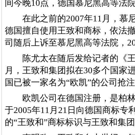
间今晚10点，德国慕尼黑高等法
在此之前的2007年11月，慕
德国擅自使用王致和商标，依法
司随后上诉至慕尼黑高等法院，200
陈尤太在随后发给记者的《王致和
月，王致和集团拟在30多个国家
国已被一家名为“欧凯”的公司抢
欧凯公司在德国注册，是柏林
于2005年11月21日向德国商标
的“王致和”商标标识与王致和集