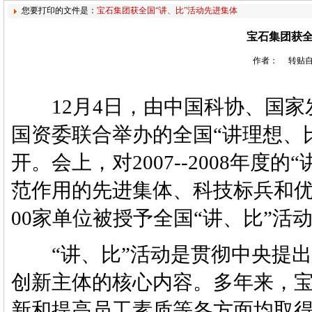
您要打印的文件是：
宝石集团获全国“讲、比”活动先进集体
宝石集团获全
作者： 转贴自
12月4日，由中国科协、国家
国资委联合举办的全国“讲理想、
开。会上，对2007--2008年
范作用的先进集体、科技标兵和优
00家单位被授予全国“讲、比”活
“讲、比”活动是贯彻中央提出
创新主体的核心内容。多年来，
新和提高员工素质等各方面均取得